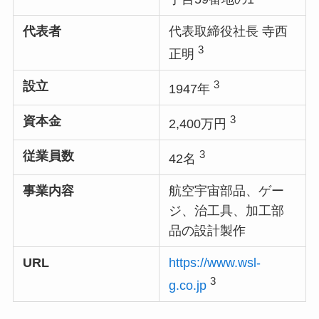
代表者
代表取締役社長 寺西
3
正明
3
設立
1947年
3
資本金
2,400万円
3
従業員数
42名
事業内容
航空宇宙部品、ゲー
ジ、治工具、加工部
品の設計製作
URL
https://www.wsl-
3
g.co.jp