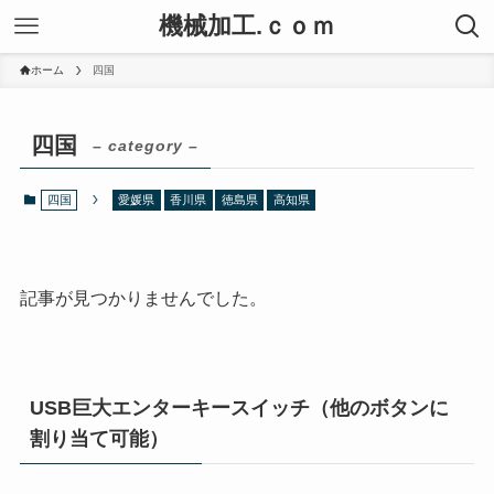
機械加工.ｃｏｍ
ホーム
四国
四国
– category –
四国
愛媛県
香川県
徳島県
高知県
記事が見つかりませんでした。
USB巨大エンターキースイッチ（他のボタンに
割り当て可能）